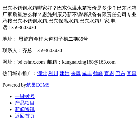
巴东不锈钢水箱哪家好？巴东保温水箱报价是多少？巴东水箱
厂家质量怎么样？恩施州康乃新不锈钢设备有限责任公司专业
承接巴东不锈钢水箱,巴东保温水箱,巴东水箱厂家,电
话:13593603430
地址： 恩施市金桂大道柑子槽二期85号
联系人：齐总 13593603430
网址：bd.eshnx.com 邮箱：kangnaixing168@163.com
热门城市推广：
湖北
利川
建始
来凤
咸丰
鹤峰
宣恩
巴东
宜昌
Powered by
筑巢ECMS
一键拨号
产品项目
新闻资讯
返回首页