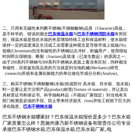
二、只用有无磁性来判断不锈钢(不锈耐酸钢)品质（Character)高低，
是不科学的、错误的观念
巴东保温水箱
与
巴东不锈钢消防水箱
有所区
别，保温水箱是指在水箱的夹层增加特殊工业和保温材料，使水箱得
保持一定的温度满足生活或工业需要这种观念是导致市场上低镍(Ni)、
低铬(Chromium)但没有磁性的不锈钢以次冲好，欺骗用户，使用很短
时间即出现锈蚀、断裂（fracture)及鼓涨（已发生数起）的原因之一。
由于200系列不锈钢与300系列不锈钢从表面上看没有区别，同样都没
有磁性，目前鉴别其品质的方法就是到当地机械(Mechanics)研究
（research)所或有金属化验能力的单位做化学成分分析(Analyse)。
三、购买不锈钢(不锈耐酸钢)水箱(组成部分:高水箱、存水箱、低水箱)
时一定要让卖方注明产品(product)材质(Texture of material)，并让其出
具材质证书和保证书。科学抽检样品（不能由厂家指定）到当地有关
部门检测是必须的手段。防止带来经济损失（loss)并给工程留下巨大的
潜在隐患。
巴东不锈钢水箱
巴东不锈钢水箱哪家好？巴东保温水箱报价是多少？巴东水箱
厂家质量怎么样？恩施州康乃新不锈钢设备有限责任公司专业
承接巴东不锈钢水箱,巴东保温水箱,巴东水箱厂家,,电