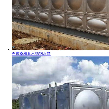
巴东桑植县不锈钢水箱