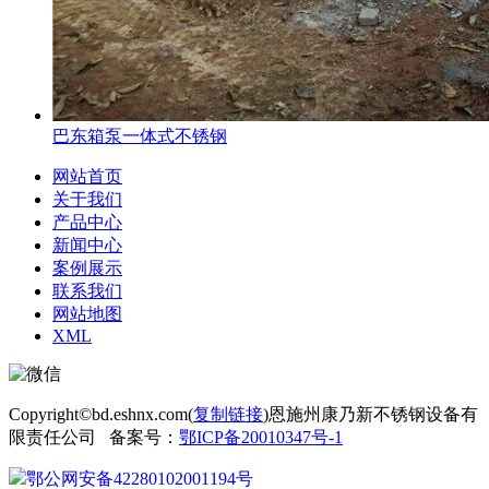
巴东箱泵一体式不锈钢
网站首页
关于我们
产品中心
新闻中心
案例展示
联系我们
网站地图
XML
Copyright©bd.eshnx.com(
复制链接
)恩施州康乃新不锈钢设备有
限责任公司 备案号：
鄂ICP备20010347号-1
鄂公网安备42280102001194号