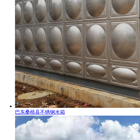
巴东桑植县不锈钢水箱