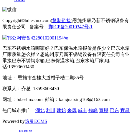
Copyright©bd.eshnx.com(
复制链接
)恩施州康乃新不锈钢设备有
限责任公司 备案号：
鄂ICP备20010347号-1
鄂公网安备42280102001194号
巴东不锈钢水箱哪家好？巴东保温水箱报价是多少？巴东水箱
厂家质量怎么样？恩施州康乃新不锈钢设备有限责任公司专业
承接巴东不锈钢水箱,巴东保温水箱,巴东水箱厂家,电
话:13593603430
地址： 恩施市金桂大道柑子槽二期85号
联系人：齐总 13593603430
网址：bd.eshnx.com 邮箱：kangnaixing168@163.com
热门城市推广：
湖北
利川
建始
来凤
咸丰
鹤峰
宣恩
巴东
宜昌
Powered by
筑巢ECMS