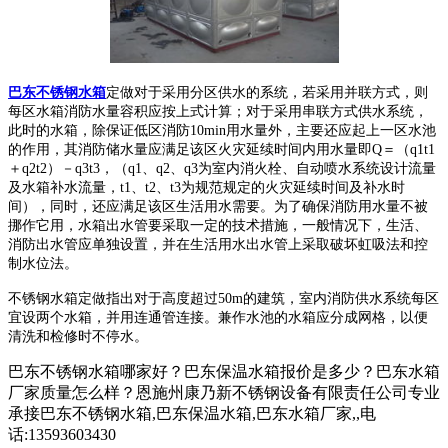
巴东不锈钢水箱
定做对于采用分区供水的系统，若采用并联方式，则
每区水箱消防水量容积应按上式计算；对于采用串联方式供水系统，
此时的水箱，除保证低区消防10min用水量外，主要还应起上一区水池
的作用，其消防储水量应满足该区火灾延续时间内用水量即Q＝（q1t1
＋q2t2）－q3t3，（q1、q2、q3为室内消火栓、自动喷水系统设计流量
及水箱补水流量，t1、t2、t3为规范规定的火灾延续时间及补水时
间），同时，还应满足该区生活用水需要。为了确保消防用水量不被
挪作它用，水箱出水管要采取一定的技术措施，一般情况下，生活、
消防出水管应单独设置，并在生活用水出水管上采取破坏虹吸法和控
制水位法。
不锈钢水箱定做指出对于高度超过50m的建筑，室内消防供水系统每区
宜设两个水箱，并用连通管连接。兼作水池的水箱应分成网格，以便
清洗和检修时不停水。
巴东不锈钢水箱哪家好？巴东保温水箱报价是多少？巴东水箱
厂家质量怎么样？恩施州康乃新不锈钢设备有限责任公司专业
承接巴东不锈钢水箱,巴东保温水箱,巴东水箱厂家,,电
话:13593603430