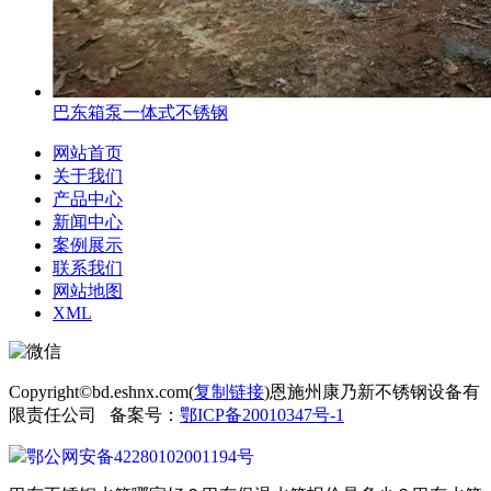
巴东箱泵一体式不锈钢
网站首页
关于我们
产品中心
新闻中心
案例展示
联系我们
网站地图
XML
Copyright©bd.eshnx.com(
复制链接
)恩施州康乃新不锈钢设备有
限责任公司 备案号：
鄂ICP备20010347号-1
鄂公网安备42280102001194号