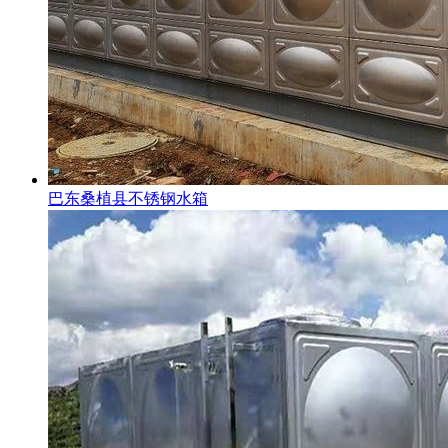
巴东桑植县不锈钢水箱