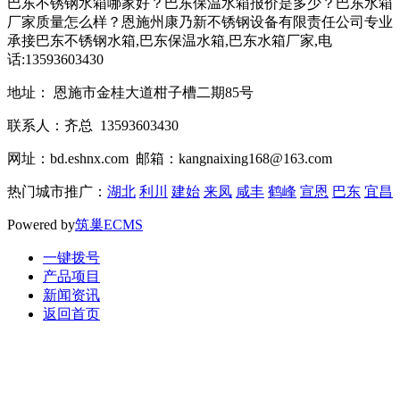
巴东不锈钢水箱哪家好？巴东保温水箱报价是多少？巴东水箱
厂家质量怎么样？恩施州康乃新不锈钢设备有限责任公司专业
承接巴东不锈钢水箱,巴东保温水箱,巴东水箱厂家,电
话:13593603430
地址： 恩施市金桂大道柑子槽二期85号
联系人：齐总 13593603430
网址：bd.eshnx.com 邮箱：kangnaixing168@163.com
热门城市推广：
湖北
利川
建始
来凤
咸丰
鹤峰
宣恩
巴东
宜昌
Powered by
筑巢ECMS
一键拨号
产品项目
新闻资讯
返回首页