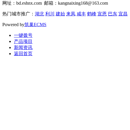
网址：bd.eshnx.com 邮箱：kangnaixing168@163.com
热门城市推广：
湖北
利川
建始
来凤
咸丰
鹤峰
宣恩
巴东
宜昌
Powered by
筑巢ECMS
一键拨号
产品项目
新闻资讯
返回首页