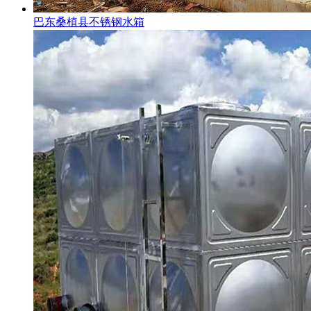
巴东桑植县不锈钢水箱