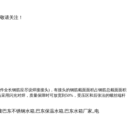
，敬请关注！
构件全长钢筋应尽设焊接接头)，有接头的钢筋截面面积占钢筋总截面面积
当采用闪光对焊，质量保障时可放宽到50%，受压区和后张法的螺丝端杆
东不锈钢水箱,巴东保温水箱,巴东水箱厂家,,电