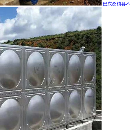
巴东桑植县