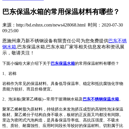
巴东保温水箱的常用保温材料有哪些？
来源：http://bd.eshnx.com/news428068.html 时间：2020-07-30
09:25:00
恩施州康乃新不锈钢设备有限责任公司为您免费提供
巴东不锈
钢水箱
,巴东保温水箱,巴东水箱厂家等相关信息发布和资讯展
示，敬请关注！
下面小编给大家介绍下关于
巴东保温水箱
的常用保温材料有哪些？
1、岩棉
岩棉作为常见的保温材料。具备低导保温率、稳定和抵抗腐蚀化学物
质能力较好。而且价格便宜。
2、泡沫板(聚苯乙稀板)--常用于玻璃钢水箱及
巴东不锈钢保温水箱
。
聚苯乙烯树脂为原材料，持续挤出来发泡挤压成型的高韧性泡沫保温
板材。聚乙烯分子结构自身不吸水，板材的正反面又均都没有间隙。
里边为密闭式汽泡构造，是具备保温导率低、高抗压强度、不吸水
性、质轻、耐腐蚀性、应用时间段长等较好的保温材料。切割属于比