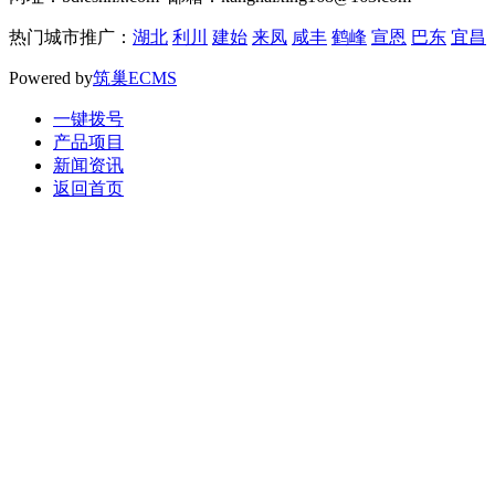
热门城市推广：
湖北
利川
建始
来凤
咸丰
鹤峰
宣恩
巴东
宜昌
Powered by
筑巢ECMS
一键拨号
产品项目
新闻资讯
返回首页