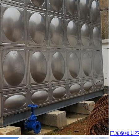
巴东桑植县