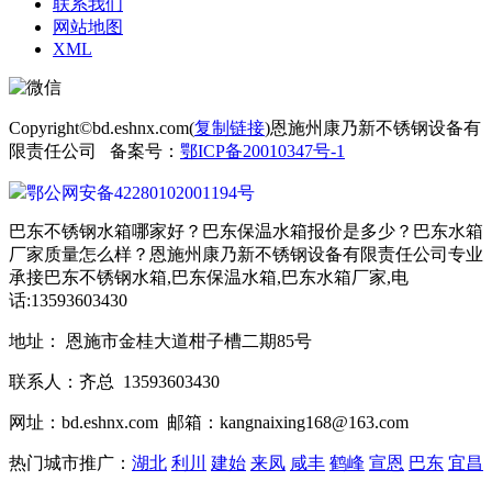
联系我们
网站地图
XML
Copyright©bd.eshnx.com(
复制链接
)恩施州康乃新不锈钢设备有
限责任公司 备案号：
鄂ICP备20010347号-1
鄂公网安备42280102001194号
巴东不锈钢水箱哪家好？巴东保温水箱报价是多少？巴东水箱
厂家质量怎么样？恩施州康乃新不锈钢设备有限责任公司专业
承接巴东不锈钢水箱,巴东保温水箱,巴东水箱厂家,电
话:13593603430
地址： 恩施市金桂大道柑子槽二期85号
联系人：齐总 13593603430
网址：bd.eshnx.com 邮箱：kangnaixing168@163.com
热门城市推广：
湖北
利川
建始
来凤
咸丰
鹤峰
宣恩
巴东
宜昌