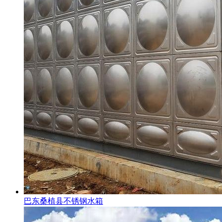
巴东桑植县不锈钢水箱