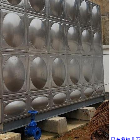
巴东桑植县