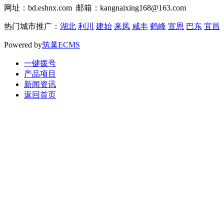
网址：bd.eshnx.com 邮箱：kangnaixing168@163.com
热门城市推广：
湖北
利川
建始
来凤
咸丰
鹤峰
宣恩
巴东
宜昌
Powered by
筑巢ECMS
一键拨号
产品项目
新闻资讯
返回首页