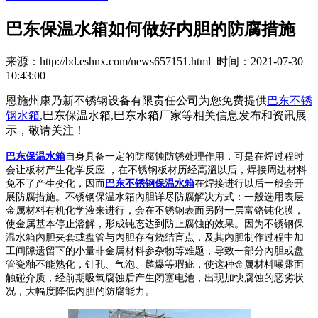
巴东保温水箱如何做好内胆的防腐措施
来源：http://bd.eshnx.com/news657151.html 时间：2021-07-30
10:43:00
恩施州康乃新不锈钢设备有限责任公司为您免费提供
巴东不锈
钢水箱
,巴东保温水箱,巴东水箱厂家等相关信息发布和资讯展
示，敬请关注！
巴东保温水箱
自身具备一定的防腐蚀防锈处理作用，可是在焊过程时
会让板材产生化学反应 ，在不锈钢板材历经高溫以后，焊接周边材料
免不了产生变化，因而
巴东不锈钢保温水箱
在焊接进行以后一般会开
展防腐措施。不锈钢保温水箱內胆详尽防腐解决方式：一般选用表层
金属材料有机化学液来进行，会在不锈钢表面另附一层富铬钝化膜，
使金属基本停止溶解，形成钝态达到防止腐蚀的效果。因为不锈钢保
温水箱內胆夹套或盘管与內胆存有烧结盲点，及其內胆制作过程中加
工间隙遗留下的小量非金属材料参杂物等难题，导致一部分內胆或盘
管瓷釉不能熟化，针孔、气泡、麟爆等瑕疵，使这种金属材料曝露面
触碰介质，经前期吸氧腐蚀后产生闭塞电池，出现加快腐蚀的恶劣状
况，大幅度降低內胆的防腐能力。