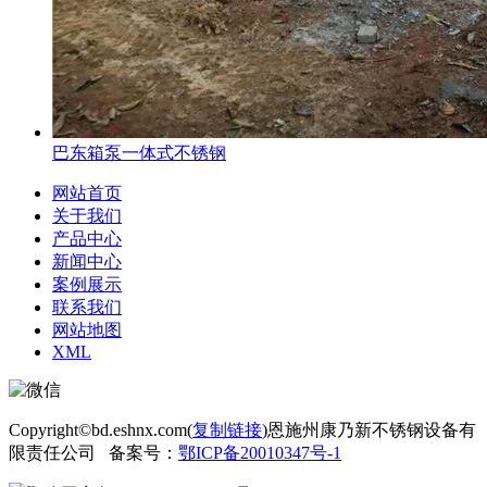
巴东箱泵一体式不锈钢
网站首页
关于我们
产品中心
新闻中心
案例展示
联系我们
网站地图
XML
Copyright©bd.eshnx.com(
复制链接
)恩施州康乃新不锈钢设备有
限责任公司 备案号：
鄂ICP备20010347号-1