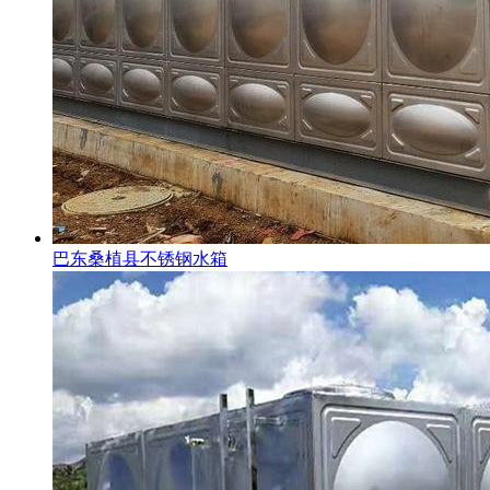
巴东桑植县不锈钢水箱