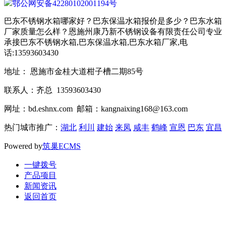
鄂公网安备42280102001194号
巴东不锈钢水箱哪家好？巴东保温水箱报价是多少？巴东水箱
厂家质量怎么样？恩施州康乃新不锈钢设备有限责任公司专业
承接巴东不锈钢水箱,巴东保温水箱,巴东水箱厂家,电
话:13593603430
地址： 恩施市金桂大道柑子槽二期85号
联系人：齐总 13593603430
网址：bd.eshnx.com 邮箱：kangnaixing168@163.com
热门城市推广：
湖北
利川
建始
来凤
咸丰
鹤峰
宣恩
巴东
宜昌
Powered by
筑巢ECMS
一键拨号
产品项目
新闻资讯
返回首页