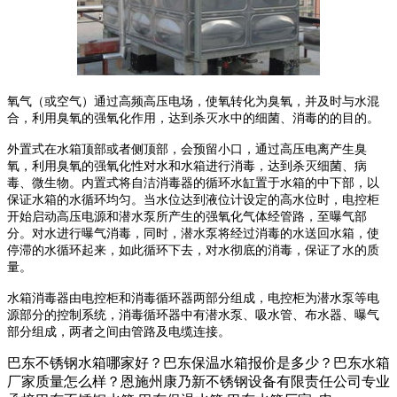
氧气（或空气）通过高频高压电场，使氧转化为臭氧，并及时与水混
合，利用臭氧的强氧化作用，达到杀灭水中的细菌、消毒的的目的。
外置式在水箱顶部或者侧顶部，会预留小口，通过高压电离产生臭
氧，利用臭氧的强氧化性对水和水箱进行消毒，达到杀灭细菌、病
毒、微生物。内置式将自洁消毒器的循环水缸置于水箱的中下部，以
保证水箱的水循环均匀。当水位达到液位计设定的高水位时，电控柜
开始启动高压电源和潜水泵所产生的强氧化气体经管路，至曝气部
分。对水进行曝气消毒，同时，潜水泵将经过消毒的水送回水箱，使
停滞的水循环起来，如此循环下去，对水彻底的消毒，保证了水的质
量。
水箱消毒器由电控柜和消毒循环器两部分组成，电控柜为潜水泵等电
源部分的控制系统，消毒循环器中有潜水泵、吸水管、布水器、曝气
部分组成，两者之间由管路及电缆连接。
巴东不锈钢水箱哪家好？巴东保温水箱报价是多少？巴东水箱
厂家质量怎么样？恩施州康乃新不锈钢设备有限责任公司专业