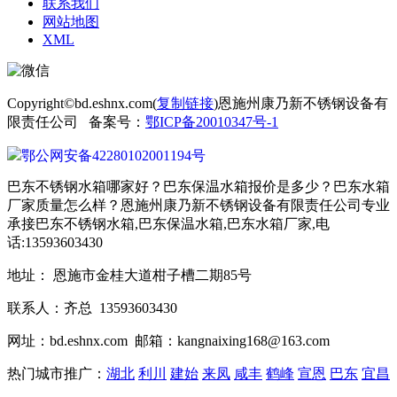
联系我们
网站地图
XML
Copyright©bd.eshnx.com(
复制链接
)恩施州康乃新不锈钢设备有
限责任公司 备案号：
鄂ICP备20010347号-1
鄂公网安备42280102001194号
巴东不锈钢水箱哪家好？巴东保温水箱报价是多少？巴东水箱
厂家质量怎么样？恩施州康乃新不锈钢设备有限责任公司专业
承接巴东不锈钢水箱,巴东保温水箱,巴东水箱厂家,电
话:13593603430
地址： 恩施市金桂大道柑子槽二期85号
联系人：齐总 13593603430
网址：bd.eshnx.com 邮箱：kangnaixing168@163.com
热门城市推广：
湖北
利川
建始
来凤
咸丰
鹤峰
宣恩
巴东
宜昌