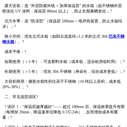
露天安装：选 “外层防紫外线 + 加厚保温层” 的水箱（如不锈钢外层
喷涂抗 UV 涂料，保温层 80mm 以上），防止长期暴晒老化；?
北方冬季：选 “防冻型”（保温层 100mm + 电伴热装置，防止水箱结
冰）；?
狭小空间：优先立式水箱（如阳台选直径≤1.2 米的立式 304
巴东不锈
钢水箱
）。?
成本平衡：?
短期使用（＜3 年）：可选塑料水箱（成本低，适合租房临时用）；?
长期使用（＞5 年）：优先 304 不锈钢（寿命长，综合成本更低）；?
大容积商用：搪瓷水箱性价比高于不锈钢（10 吨以上容积，成本低
20%-30%）。?
二、常见选型误区?
? 误区 1：“保温层越厚越好”—— 超过 100mm 后，保温效果提升有限
（每增加 20mm，降温速率仅降低 0.5℃/24h），反而增加成本和重
量；?