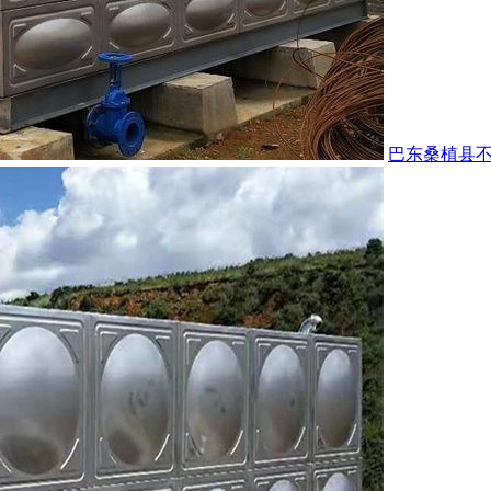
巴东桑植县