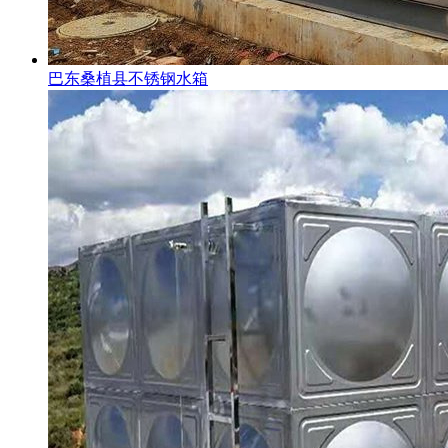
巴东桑植县不锈钢水箱