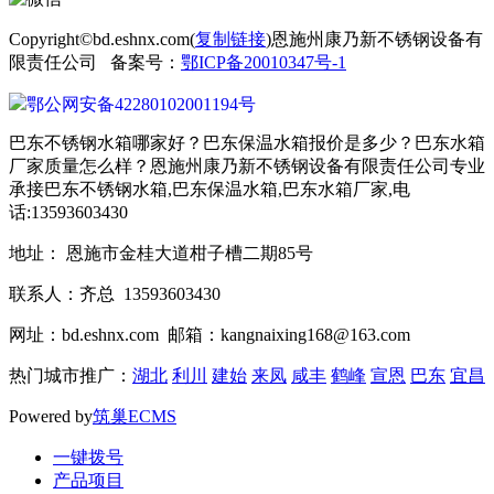
Copyright©bd.eshnx.com(
复制链接
)恩施州康乃新不锈钢设备有
限责任公司 备案号：
鄂ICP备20010347号-1
鄂公网安备42280102001194号
巴东不锈钢水箱哪家好？巴东保温水箱报价是多少？巴东水箱
厂家质量怎么样？恩施州康乃新不锈钢设备有限责任公司专业
承接巴东不锈钢水箱,巴东保温水箱,巴东水箱厂家,电
话:13593603430
地址： 恩施市金桂大道柑子槽二期85号
联系人：齐总 13593603430
网址：bd.eshnx.com 邮箱：kangnaixing168@163.com
热门城市推广：
湖北
利川
建始
来凤
咸丰
鹤峰
宣恩
巴东
宜昌
Powered by
筑巢ECMS
一键拨号
产品项目